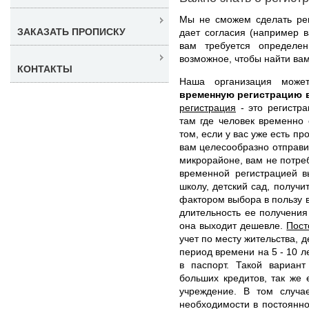
Мы не сможем сделать рег
ЗАКАЗАТЬ ПРОПИСКУ
дает согласия (например в
вам требуется определе
возможное, чтобы найти ва
КОНТАКТЫ
Наша организация мож
временную регистрацию 
регистрация
- это регистра
там где человек временно 
том, если у вас уже есть п
вам целесообразно отправит
микрорайоне, вам не потре
временной регистрацией в
школу, детский сад, получи
фактором выбора в пользу в
длительность ее получения
она выходит дешевле.
Пост
учет по месту жительства, 
период времени на 5 - 10 л
в паспорт. Такой вариант
больших кредитов, так же 
учреждение. В том случае
необходимости в постоянно