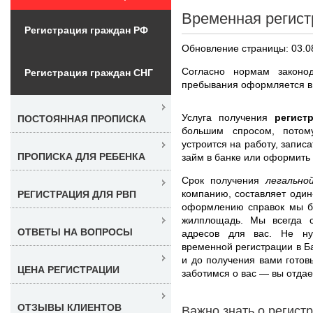
Временная регист
Регистрация граждан РФ
Обновление страницы: 03.0
Согласно нормам законо
Регистрация граждан СНГ
пребывания оформляется в
Услуга получения
регист
ПОСТОЯННАЯ ПРОПИСКА
большим спросом, пото
устроится на работу, запис
ПРОПИСКА ДЛЯ РЕБЕНКА
займ в банке или оформить
Срок получения
легально
компанию, составляет один-
РЕГИСТРАЦИЯ ДЛЯ РВП
оформлению справок мы бе
жилплощадь. Мы всегда с
ОТВЕТЫ НА ВОПРОСЫ
адресов для вас. Не ну
временной регистрации в Б
и до получения вами готов
ЦЕНА РЕГИСТРАЦИИ
заботимся о вас — вы отдает
ОТЗЫВЫ КЛИЕНТОВ
Важно знать о регист